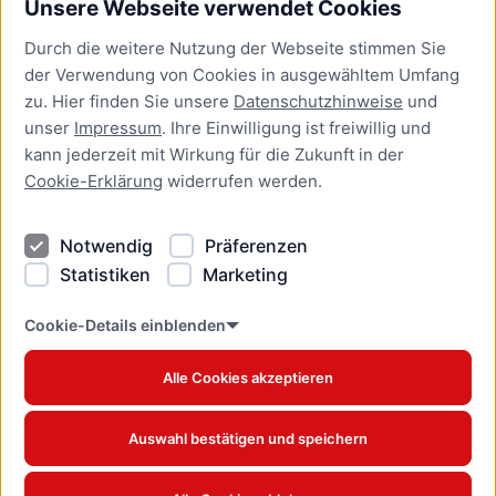
Unsere Webseite verwendet Cookies
Bürgerservice
Durch die weitere Nutzung der Webseite stimmen Sie
Presse
der Verwendung von Cookies in ausgewähltem Umfang
Newsletter Lübeck:kompakt
zu. Hier finden Sie unsere
Datenschutzhinweise
und
unser
Impressum
. Ihre Einwilligung ist freiwillig und
Kontakt
kann jederzeit mit Wirkung für die Zukunft in der
Cookie-Erklärung
widerrufen werden.
Kontakt
Impressum
Notwendig
Präferenzen
Datenschutzhinweise
Statistiken
Marketing
Barrierefreiheit
Cookie Erklärung
Cookie-Details einblenden
Alle Cookies akzeptieren
Offizielles Stadtportal © 2026
www.luebeck.de
Auswahl bestätigen und speichern