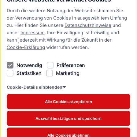
Bürgerservice
Durch die weitere Nutzung der Webseite stimmen Sie
Presse
der Verwendung von Cookies in ausgewähltem Umfang
Newsletter Lübeck:kompakt
zu. Hier finden Sie unsere
Datenschutzhinweise
und
unser
Impressum
. Ihre Einwilligung ist freiwillig und
Kontakt
kann jederzeit mit Wirkung für die Zukunft in der
Cookie-Erklärung
widerrufen werden.
Kontakt
Impressum
Notwendig
Präferenzen
Datenschutzhinweise
Statistiken
Marketing
Barrierefreiheit
Cookie Erklärung
Cookie-Details einblenden
Alle Cookies akzeptieren
Offizielles Stadtportal © 2026
www.luebeck.de
Auswahl bestätigen und speichern
Alle Cookies ablehnen