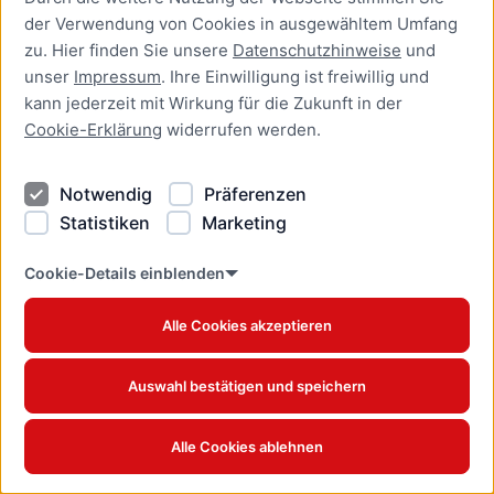
der Verwendung von Cookies in ausgewähltem Umfang
Newsletter Lübeck:kompakt
zu. Hier finden Sie unsere
Datenschutzhinweise
und
unser
Impressum
. Ihre Einwilligung ist freiwillig und
Kontakt
kann jederzeit mit Wirkung für die Zukunft in der
Cookie-Erklärung
widerrufen werden.
Kontakt
Impressum
Notwendig
Präferenzen
Datenschutzhinweise
Statistiken
Marketing
Barrierefreiheit
Cookie Erklärung
Cookie-Details einblenden
Alle Cookies akzeptieren
Offizielles Stadtportal © 2026
www.luebeck.de
Auswahl bestätigen und speichern
Alle Cookies ablehnen