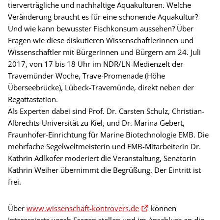
tierverträgliche und nachhaltige Aquakulturen. Welche
Veränderung braucht es für eine schonende Aquakultur?
Und wie kann bewusster Fischkonsum aussehen? Über
Fragen wie diese diskutieren Wissenschaftlerinnen und
Wissenschaftler mit Bürgerinnen und Bürgern am 24. Juli
2017, von 17 bis 18 Uhr im NDR/LN-Medienzelt der
Travemünder Woche, Trave-Promenade (Höhe
Überseebrücke), Lübeck-Travemünde, direkt neben der
Regattastation.
Als Experten dabei sind Prof. Dr. Carsten Schulz, Christian-
Albrechts-Universität zu Kiel, und Dr. Marina Gebert,
Fraunhofer-Einrichtung für Marine Biotechnologie EMB. Die
mehrfache Segelweltmeisterin und EMB-Mitarbeiterin Dr.
Kathrin Adlkofer moderiert die Veranstaltung, Senatorin
Kathrin Weiher übernimmt die Begrüßung. Der Eintritt ist
frei.
Über
www.wissenschaft-kontrovers.de
können
Interessierte vorab Fragen stellen und im Anschluss an die