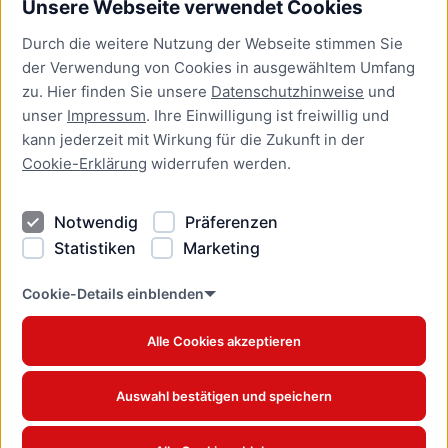
Unsere Webseite verwendet Cookies
Bürgerservice
Durch die weitere Nutzung der Webseite stimmen Sie
Presse
der Verwendung von Cookies in ausgewähltem Umfang
Newsletter Lübeck:kompakt
zu. Hier finden Sie unsere
Datenschutzhinweise
und
unser
Impressum
. Ihre Einwilligung ist freiwillig und
Kontakt
kann jederzeit mit Wirkung für die Zukunft in der
Cookie-Erklärung
widerrufen werden.
Kontakt
Impressum
Notwendig
Präferenzen
Datenschutzhinweise
Statistiken
Marketing
Barrierefreiheit
Cookie Erklärung
Cookie-Details einblenden
Alle Cookies akzeptieren
Offizielles Stadtportal © 2026
www.luebeck.de
Auswahl bestätigen und speichern