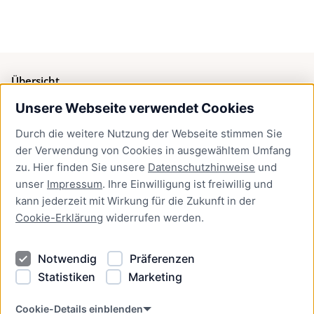
Übersicht
Unsere Webseite verwendet Cookies
Bürgerservice
Durch die weitere Nutzung der Webseite stimmen Sie
Presse
der Verwendung von Cookies in ausgewähltem Umfang
Newsletter Lübeck:kompakt
zu. Hier finden Sie unsere
Datenschutzhinweise
und
unser
Impressum
. Ihre Einwilligung ist freiwillig und
Kontakt
kann jederzeit mit Wirkung für die Zukunft in der
Cookie-Erklärung
widerrufen werden.
Kontakt
Impressum
Notwendig
Präferenzen
Datenschutzhinweise
Statistiken
Marketing
Barrierefreiheit
Cookie Erklärung
Cookie-Details einblenden