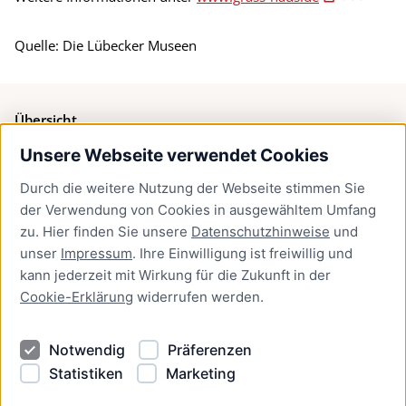
Quelle: Die Lübecker Museen
Übersicht
Unsere Webseite verwendet Cookies
Bürgerservice
Durch die weitere Nutzung der Webseite stimmen Sie
Presse
der Verwendung von Cookies in ausgewähltem Umfang
Newsletter Lübeck:kompakt
zu. Hier finden Sie unsere
Datenschutzhinweise
und
unser
Impressum
. Ihre Einwilligung ist freiwillig und
Kontakt
kann jederzeit mit Wirkung für die Zukunft in der
Cookie-Erklärung
widerrufen werden.
Kontakt
Impressum
Notwendig
Präferenzen
Datenschutzhinweise
Statistiken
Marketing
Barrierefreiheit