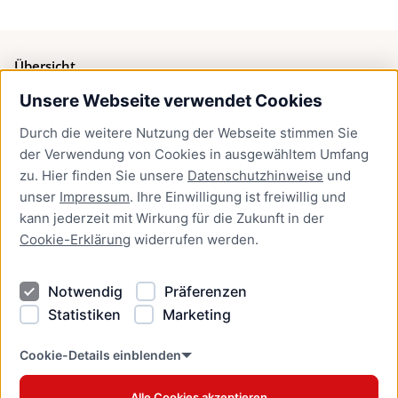
Übersicht
Unsere Webseite verwendet Cookies
Bürgerservice
Durch die weitere Nutzung der Webseite stimmen Sie
Presse
der Verwendung von Cookies in ausgewähltem Umfang
Newsletter Lübeck:kompakt
zu. Hier finden Sie unsere
Datenschutzhinweise
und
unser
Impressum
. Ihre Einwilligung ist freiwillig und
Kontakt
kann jederzeit mit Wirkung für die Zukunft in der
Cookie-Erklärung
widerrufen werden.
Kontakt
Impressum
Notwendig
Präferenzen
Datenschutzhinweise
Statistiken
Marketing
Barrierefreiheit
Cookie Erklärung
Cookie-Details einblenden
Alle Cookies akzeptieren