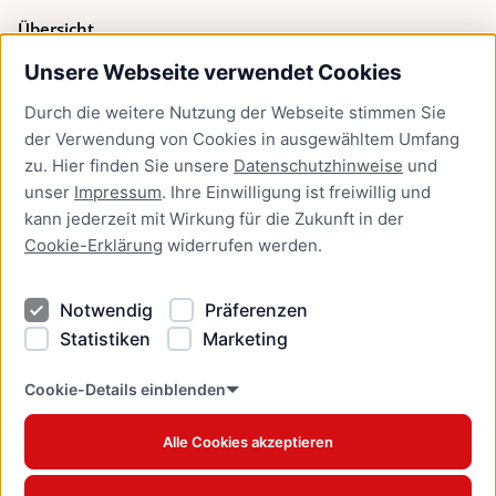
Übersicht
Unsere Webseite verwendet Cookies
Bürgerservice
Durch die weitere Nutzung der Webseite stimmen Sie
Presse
der Verwendung von Cookies in ausgewähltem Umfang
Newsletter Lübeck:kompakt
zu. Hier finden Sie unsere
Datenschutzhinweise
und
unser
Impressum
. Ihre Einwilligung ist freiwillig und
Kontakt
kann jederzeit mit Wirkung für die Zukunft in der
Cookie-Erklärung
widerrufen werden.
Kontakt
Impressum
Notwendig
Präferenzen
Datenschutzhinweise
Statistiken
Marketing
Barrierefreiheit
Cookie Erklärung
Cookie-Details einblenden
Alle Cookies akzeptieren
Offizielles Stadtportal © 2026
www.luebeck.de