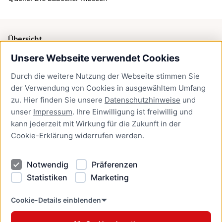
Übersicht
Unsere Webseite verwendet Cookies
Bürgerservice
Durch die weitere Nutzung der Webseite stimmen Sie
Presse
der Verwendung von Cookies in ausgewähltem Umfang
Newsletter Lübeck:kompakt
zu. Hier finden Sie unsere
Datenschutzhinweise
und
unser
Impressum
. Ihre Einwilligung ist freiwillig und
Kontakt
kann jederzeit mit Wirkung für die Zukunft in der
Cookie-Erklärung
widerrufen werden.
Kontakt
Impressum
Notwendig
Präferenzen
Datenschutzhinweise
Statistiken
Marketing
Barrierefreiheit
Cookie Erklärung
Cookie-Details einblenden