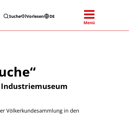
Suche
Vorlesen
DE
Menü
suche“
im Industriemuseum
cker Völkerkundesammlung in den