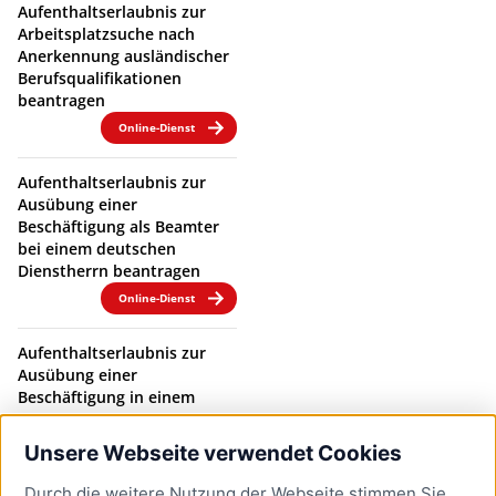
Aufenthaltserlaubnis zur
Arbeitsplatzsuche nach
Anerkennung ausländischer
Berufsqualifikationen
beantragen
Online-Dienst
Aufenthaltserlaubnis zur
Ausübung einer
Beschäftigung als Beamter
bei einem deutschen
Dienstherrn beantragen
Online-Dienst
Aufenthaltserlaubnis zur
Ausübung einer
Beschäftigung in einem
Beamtenverhältnis bei
einem deutschen
Unsere Webseite verwendet Cookies
Dienstherrn verlängern
Durch die weitere Nutzung der Webseite stimmen Sie
Online-Dienst