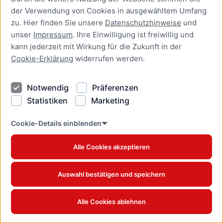
der Verwendung von Cookies in ausgewähltem Umfang
Aufenthaltserlaubnis zur
zu. Hier finden Sie unsere
Datenschutzhinweise
und
bedingten Zulassung zum
unser
Impressum
. Ihre Einwilligung ist freiwillig und
Studium oder zum
kann jederzeit mit Wirkung für die Zukunft in der
Teilzeitstudium beantragen
Cookie-Erklärung
widerrufen werden.
Online-Dienst
Notwendig
Präferenzen
Aufenthaltserlaubnis zur
Beschäftigung als Fachkraft
Statistiken
Marketing
mit akademischer
Ausbildung beantragen
Cookie-Details einblenden
Online-Dienst
Alle Cookies akzeptieren
Aufenthaltserlaubnis zur
betrieblichen Aus- und
Auswahl bestätigen und speichern
Weiterbildung verlängern
Online-Dienst
Alle Cookies ablehnen
Aufenthaltserlaubnis zur
betrieblichen Aus- und