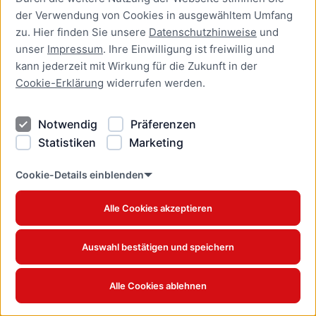
der Verwendung von Cookies in ausgewähltem Umfang
Aufenthaltserlaubnis zur
zu. Hier finden Sie unsere
Datenschutzhinweise
und
bedingten Zulassung zum
unser
Impressum
. Ihre Einwilligung ist freiwillig und
Studium oder zum
kann jederzeit mit Wirkung für die Zukunft in der
Teilzeitstudium beantragen
Cookie-Erklärung
widerrufen werden.
Online-Dienst
Notwendig
Präferenzen
Aufenthaltserlaubnis zur
Beschäftigung als Fachkraft
Statistiken
Marketing
mit akademischer
Ausbildung beantragen
Cookie-Details einblenden
Online-Dienst
Alle Cookies akzeptieren
Aufenthaltserlaubnis zur
betrieblichen Aus- und
Auswahl bestätigen und speichern
Weiterbildung verlängern
Online-Dienst
Alle Cookies ablehnen
Aufenthaltserlaubnis zur
betrieblichen Aus- und