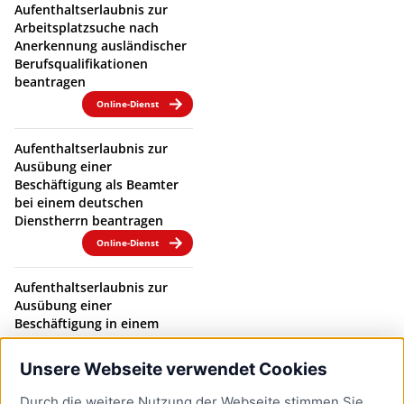
Aufenthaltserlaubnis zur
Arbeitsplatzsuche nach
Anerkennung ausländischer
Berufsqualifikationen
beantragen
Online-Dienst
Aufenthaltserlaubnis zur
Ausübung einer
Beschäftigung als Beamter
bei einem deutschen
Dienstherrn beantragen
Online-Dienst
Aufenthaltserlaubnis zur
Ausübung einer
Beschäftigung in einem
Beamtenverhältnis bei
einem deutschen
Unsere Webseite verwendet Cookies
Dienstherrn verlängern
Durch die weitere Nutzung der Webseite stimmen Sie
Online-Dienst