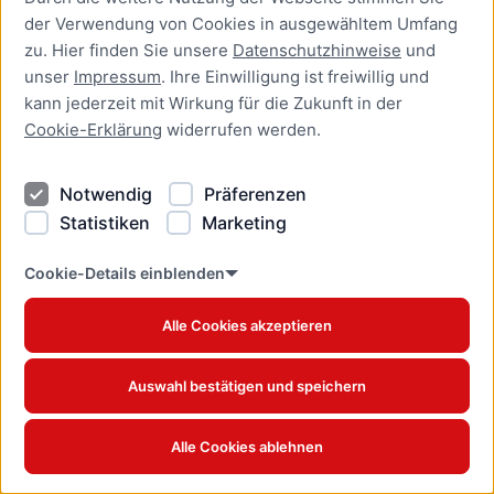
der Verwendung von Cookies in ausgewähltem Umfang
Aufenthaltserlaubnis zur
zu. Hier finden Sie unsere
Datenschutzhinweise
und
bedingten Zulassung zum
unser
Impressum
. Ihre Einwilligung ist freiwillig und
Studium oder zum
kann jederzeit mit Wirkung für die Zukunft in der
Teilzeitstudium beantragen
Cookie-Erklärung
widerrufen werden.
Online-Dienst
Notwendig
Präferenzen
Aufenthaltserlaubnis zur
Beschäftigung als Fachkraft
Statistiken
Marketing
mit akademischer
Ausbildung beantragen
Cookie-Details einblenden
Online-Dienst
Alle Cookies akzeptieren
Aufenthaltserlaubnis zur
betrieblichen Aus- und
Auswahl bestätigen und speichern
Weiterbildung verlängern
Online-Dienst
Alle Cookies ablehnen
Aufenthaltserlaubnis zur
betrieblichen Aus- und