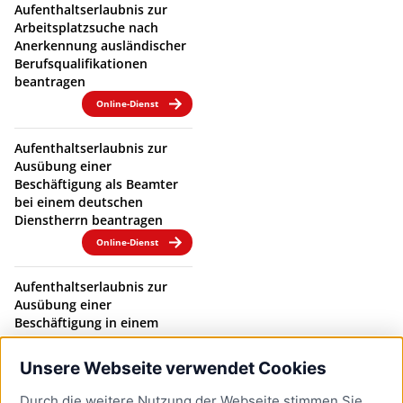
Aufenthaltserlaubnis zur
Arbeitsplatzsuche nach
Anerkennung ausländischer
Berufsqualifikationen
beantragen
Online-Dienst
Aufenthaltserlaubnis zur
Ausübung einer
Beschäftigung als Beamter
bei einem deutschen
Dienstherrn beantragen
Online-Dienst
Aufenthaltserlaubnis zur
Ausübung einer
Beschäftigung in einem
Beamtenverhältnis bei
einem deutschen
Unsere Webseite verwendet Cookies
Dienstherrn verlängern
Durch die weitere Nutzung der Webseite stimmen Sie
Online-Dienst