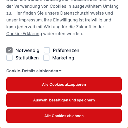
Beamtenverhältnis bei
der Verwendung von Cookies in ausgewähltem Umfang
einem deutschen
zu. Hier finden Sie unsere
Datenschutzhinweise
und
Dienstherrn verlängern
unser
Impressum
. Ihre Einwilligung ist freiwillig und
Online-Dienst
kann jederzeit mit Wirkung für die Zukunft in der
Cookie-Erklärung
widerrufen werden.
Aufenthaltserlaubnis zur
bedingten Zulassung zum
Studium oder zum
Notwendig
Präferenzen
Teilzeitstudium beantragen
Statistiken
Marketing
Online-Dienst
Cookie-Details einblenden
Aufenthaltserlaubnis zur
Beschäftigung als Fachkraft
Alle Cookies akzeptieren
mit akademischer
Ausbildung beantragen
Online-Dienst
Auswahl bestätigen und speichern
Aufenthaltserlaubnis zur
Alle Cookies ablehnen
betrieblichen Aus- und
Weiterbildung verlängern