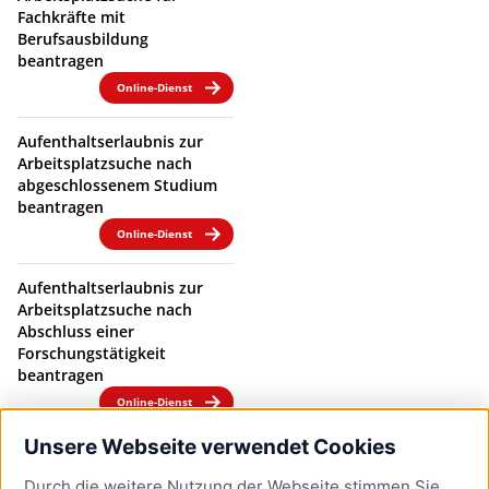
Fachkräfte mit
Berufsausbildung
beantragen
Online-Dienst
Aufenthaltserlaubnis zur
Arbeitsplatzsuche nach
abgeschlossenem Studium
beantragen
Online-Dienst
Aufenthaltserlaubnis zur
Arbeitsplatzsuche nach
Abschluss einer
Forschungstätigkeit
beantragen
Online-Dienst
Unsere Webseite verwendet Cookies
Aufenthaltserlaubnis zur
Arbeitsplatzsuche nach
Durch die weitere Nutzung der Webseite stimmen Sie