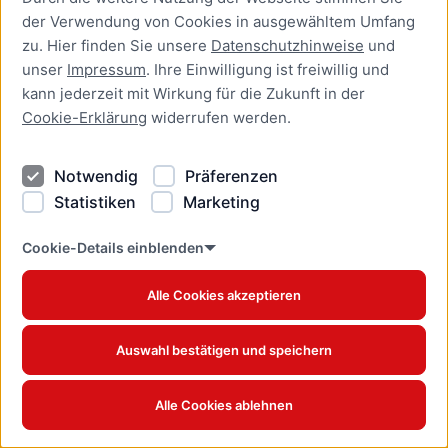
Anerkennung ausländischer
der Verwendung von Cookies in ausgewähltem Umfang
Berufsqualifikationen
zu. Hier finden Sie unsere
Datenschutzhinweise
und
beantragen
unser
Impressum
. Ihre Einwilligung ist freiwillig und
Online-Dienst
kann jederzeit mit Wirkung für die Zukunft in der
Cookie-Erklärung
widerrufen werden.
Aufenthaltserlaubnis zur
Ausübung einer
Beschäftigung als Beamter
Notwendig
Präferenzen
bei einem deutschen
Statistiken
Marketing
Dienstherrn beantragen
Online-Dienst
Cookie-Details einblenden
Aufenthaltserlaubnis zur
Alle Cookies akzeptieren
Ausübung einer
Beschäftigung in einem
Beamtenverhältnis bei
Auswahl bestätigen und speichern
einem deutschen
Dienstherrn verlängern
Online-Dienst
Alle Cookies ablehnen