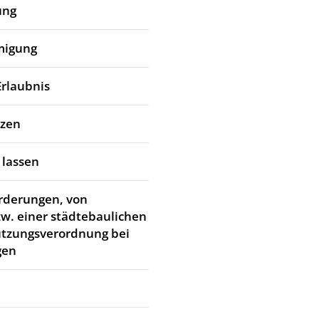
ung
migung
Erlaubnis
tzen
 lassen
rderungen, von
w. einer städtebaulichen
utzungsverordnung bei
gen