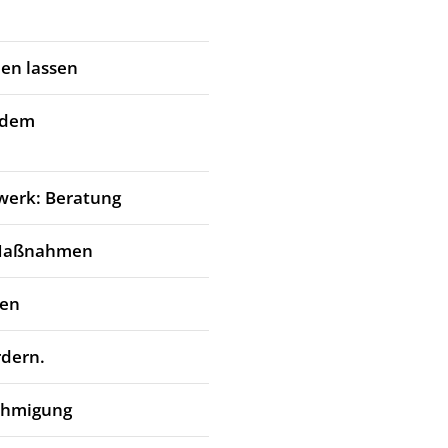
en lassen
 dem
werk: Beratung
 Maßnahmen
den
rdern.
ehmigung