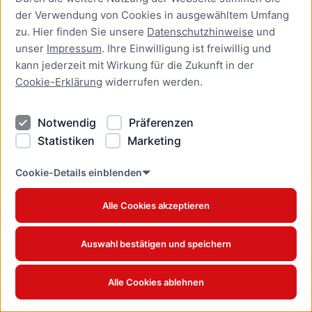
der Verwendung von Cookies in ausgewähltem Umfang
Aufenthaltserlaubnis zur
zu. Hier finden Sie unsere
Datenschutzhinweise
und
bedingten Zulassung zum
unser
Impressum
. Ihre Einwilligung ist freiwillig und
Studium oder zum
kann jederzeit mit Wirkung für die Zukunft in der
Teilzeitstudium beantragen
Cookie-Erklärung
widerrufen werden.
Online-Dienst
Notwendig
Präferenzen
Aufenthaltserlaubnis zur
Beschäftigung als Fachkraft
Statistiken
Marketing
mit akademischer
Ausbildung beantragen
Cookie-Details einblenden
Online-Dienst
Alle Cookies akzeptieren
Aufenthaltserlaubnis zur
betrieblichen Aus- und
Auswahl bestätigen und speichern
Weiterbildung verlängern
Online-Dienst
Alle Cookies ablehnen
Aufenthaltserlaubnis zur
betrieblichen Aus- und