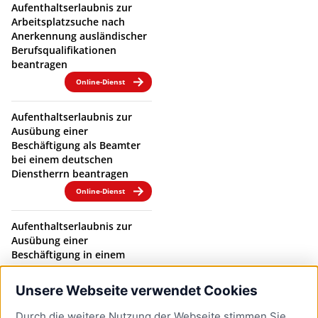
Aufenthaltserlaubnis zur
Arbeitsplatzsuche nach
Anerkennung ausländischer
Berufsqualifikationen
beantragen
Online-Dienst
Aufenthaltserlaubnis zur
Ausübung einer
Beschäftigung als Beamter
bei einem deutschen
Dienstherrn beantragen
Online-Dienst
Aufenthaltserlaubnis zur
Ausübung einer
Beschäftigung in einem
Beamtenverhältnis bei
einem deutschen
Unsere Webseite verwendet Cookies
Dienstherrn verlängern
Durch die weitere Nutzung der Webseite stimmen Sie
Online-Dienst