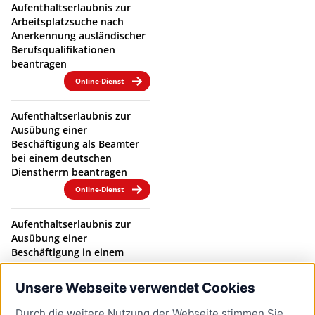
Aufenthaltserlaubnis zur
Arbeitsplatzsuche nach
Anerkennung ausländischer
Berufsqualifikationen
beantragen
Online-Dienst
Aufenthaltserlaubnis zur
Ausübung einer
Beschäftigung als Beamter
bei einem deutschen
Dienstherrn beantragen
Online-Dienst
Aufenthaltserlaubnis zur
Ausübung einer
Beschäftigung in einem
Beamtenverhältnis bei
einem deutschen
Unsere Webseite verwendet Cookies
Dienstherrn verlängern
Durch die weitere Nutzung der Webseite stimmen Sie
Online-Dienst