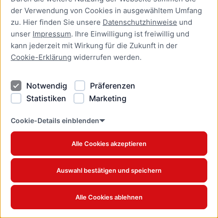
der Verwendung von Cookies in ausgewähltem Umfang
Aufenthaltserlaubnis zur
zu. Hier finden Sie unsere
Datenschutzhinweise
und
bedingten Zulassung zum
unser
Impressum
. Ihre Einwilligung ist freiwillig und
Studium oder zum
kann jederzeit mit Wirkung für die Zukunft in der
Teilzeitstudium beantragen
Cookie-Erklärung
widerrufen werden.
Online-Dienst
Notwendig
Präferenzen
Aufenthaltserlaubnis zur
Beschäftigung als Fachkraft
Statistiken
Marketing
mit akademischer
Ausbildung beantragen
Cookie-Details einblenden
Online-Dienst
Alle Cookies akzeptieren
Aufenthaltserlaubnis zur
betrieblichen Aus- und
Auswahl bestätigen und speichern
Weiterbildung verlängern
Online-Dienst
Alle Cookies ablehnen
Aufenthaltserlaubnis zur
betrieblichen Aus- und