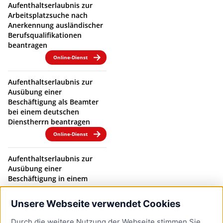
Aufenthaltserlaubnis zur
Arbeitsplatzsuche nach
Anerkennung ausländischer
Berufsqualifikationen
beantragen
Online-Dienst
Aufenthaltserlaubnis zur
Ausübung einer
Beschäftigung als Beamter
bei einem deutschen
Dienstherrn beantragen
Online-Dienst
Aufenthaltserlaubnis zur
Ausübung einer
Beschäftigung in einem
Beamtenverhältnis bei
einem deutschen
Unsere Webseite verwendet Cookies
Dienstherrn verlängern
Durch die weitere Nutzung der Webseite stimmen Sie
Online-Dienst