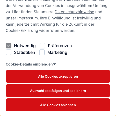
der Verwendung von Cookies in ausgewähltem Umfang
Aufenthaltserlaubnis zur
zu. Hier finden Sie unsere
Datenschutzhinweise
und
bedingten Zulassung zum
unser
Impressum
. Ihre Einwilligung ist freiwillig und
Studium oder zum
kann jederzeit mit Wirkung für die Zukunft in der
Teilzeitstudium beantragen
Cookie-Erklärung
widerrufen werden.
Online-Dienst
Notwendig
Präferenzen
Aufenthaltserlaubnis zur
Beschäftigung als Fachkraft
Statistiken
Marketing
mit akademischer
Ausbildung beantragen
Cookie-Details einblenden
Online-Dienst
Alle Cookies akzeptieren
Aufenthaltserlaubnis zur
betrieblichen Aus- und
Auswahl bestätigen und speichern
Weiterbildung verlängern
Online-Dienst
Alle Cookies ablehnen
Aufenthaltserlaubnis zur
betrieblichen Aus- und