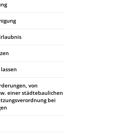
ung
migung
Erlaubnis
tzen
 lassen
rderungen, von
w. einer städtebaulichen
utzungsverordnung bei
gen