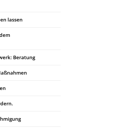
en lassen
 dem
werk: Beratung
 Maßnahmen
den
rdern.
ehmigung