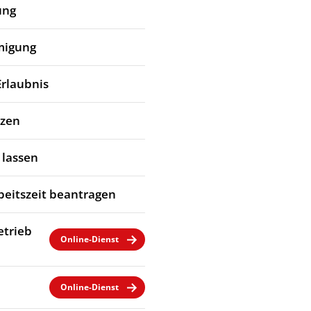
ung
migung
Erlaubnis
tzen
 lassen
eitszeit beantragen
etrieb
Online-Dienst
Online-Dienst