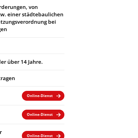
rderungen, von
w. einer städtebaulichen
utzungsverordnung bei
gen
er über 14 Jahre.
tragen
Online-Dienst
Online-Dienst
r
Online-Dienst