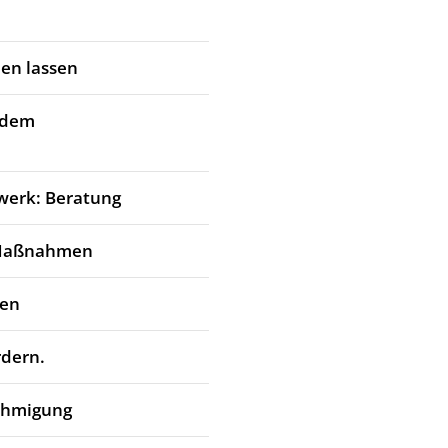
en lassen
 dem
werk: Beratung
 Maßnahmen
den
rdern.
ehmigung