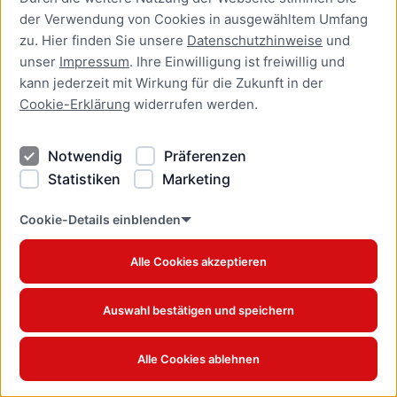
der Verwendung von Cookies in ausgewähltem Umfang
Aufenthaltserlaubnis zur
zu. Hier finden Sie unsere
Datenschutzhinweise
und
bedingten Zulassung zum
unser
Impressum
. Ihre Einwilligung ist freiwillig und
Studium oder zum
kann jederzeit mit Wirkung für die Zukunft in der
Teilzeitstudium beantragen
Cookie-Erklärung
widerrufen werden.
Online-Dienst
Notwendig
Präferenzen
Aufenthaltserlaubnis zur
Beschäftigung als Fachkraft
Statistiken
Marketing
mit akademischer
Ausbildung beantragen
Cookie-Details einblenden
Online-Dienst
Alle Cookies akzeptieren
Aufenthaltserlaubnis zur
betrieblichen Aus- und
Auswahl bestätigen und speichern
Weiterbildung verlängern
Online-Dienst
Alle Cookies ablehnen
Aufenthaltserlaubnis zur
betrieblichen Aus- und