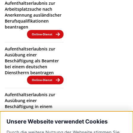
Aufenthaltserlaubnis zur
Arbeitsplatzsuche nach
Anerkennung ausländischer
Berufsqualifikationen
beantragen
Online-Dienst
Aufenthaltserlaubnis zur
Ausübung einer
Beschäftigung als Beamter
bei einem deutschen
Dienstherrn beantragen
Online-Dienst
Aufenthaltserlaubnis zur
Ausübung einer
Beschäftigung in einem
Beamtenverhältnis bei
einem deutschen
Unsere Webseite verwendet Cookies
Dienstherrn verlängern
Durch die weitere Nutzung der Webseite stimmen Sie
Online-Dienst