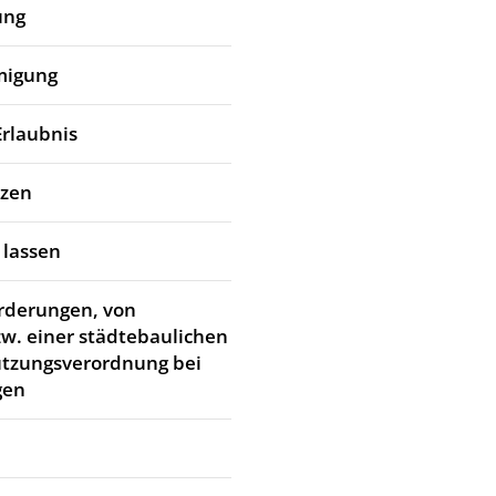
ung
migung
Erlaubnis
tzen
 lassen
rderungen, von
w. einer städtebaulichen
utzungsverordnung bei
gen