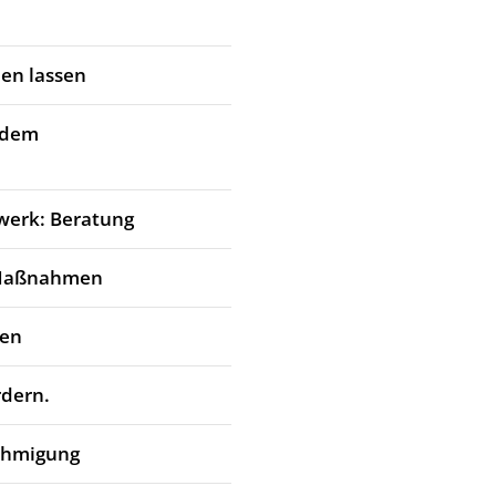
en lassen
 dem
werk: Beratung
 Maßnahmen
den
rdern.
ehmigung