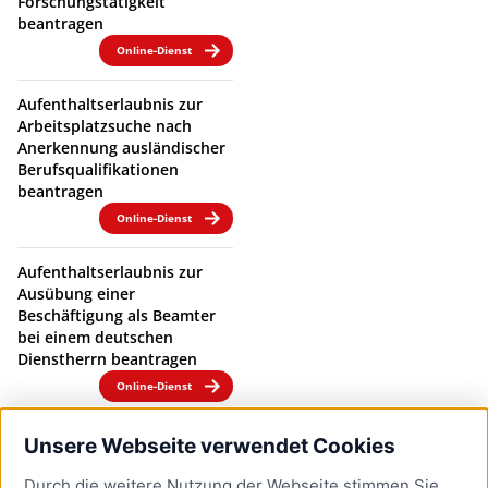
Forschungstätigkeit
beantragen
Online-Dienst
Aufenthaltserlaubnis zur
Arbeitsplatzsuche nach
Anerkennung ausländischer
Berufsqualifikationen
beantragen
Online-Dienst
Aufenthaltserlaubnis zur
Ausübung einer
Beschäftigung als Beamter
bei einem deutschen
Dienstherrn beantragen
Online-Dienst
Aufenthaltserlaubnis zur
Unsere Webseite verwendet Cookies
Ausübung einer
Beschäftigung in einem
Durch die weitere Nutzung der Webseite stimmen Sie