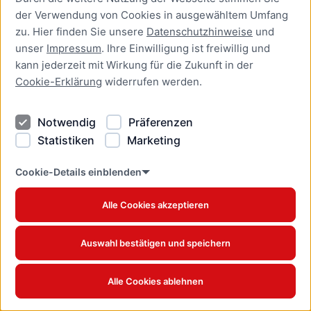
Anerkennung ausländischer
der Verwendung von Cookies in ausgewähltem Umfang
Berufsqualifikationen
zu. Hier finden Sie unsere
Datenschutzhinweise
und
beantragen
unser
Impressum
. Ihre Einwilligung ist freiwillig und
Online-Dienst
kann jederzeit mit Wirkung für die Zukunft in der
Cookie-Erklärung
widerrufen werden.
Aufenthaltserlaubnis zur
Ausübung einer
Beschäftigung als Beamter
Notwendig
Präferenzen
bei einem deutschen
Statistiken
Marketing
Dienstherrn beantragen
Online-Dienst
Cookie-Details einblenden
Aufenthaltserlaubnis zur
Alle Cookies akzeptieren
Ausübung einer
Beschäftigung in einem
Beamtenverhältnis bei
Auswahl bestätigen und speichern
einem deutschen
Dienstherrn verlängern
Online-Dienst
Alle Cookies ablehnen