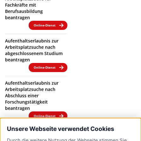
Fachkräfte mit
Berufsausbildung
beantragen
Online-Dienst
Aufenthaltserlaubnis zur
Arbeitsplatzsuche nach
abgeschlossenem Studium
beantragen
Online-Dienst
Aufenthaltserlaubnis zur
Arbeitsplatzsuche nach
Abschluss einer
Forschungstätigkeit
beantragen
Online-Dienst
Unsere Webseite verwendet Cookies
Aufenthaltserlaubnis zur
Arbeitsplatzsuche nach
Durch die weitere Nutzung der Webseite stimmen Sie