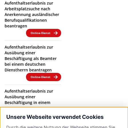
Aufenthaltserlaubnis zur
Arbeitsplatzsuche nach
Anerkennung ausländischer
Berufsqualifikationen
beantragen
Online-Dienst
Aufenthaltserlaubnis zur
Ausübung einer
Beschäftigung als Beamter
bei einem deutschen
Dienstherrn beantragen
Online-Dienst
Aufenthaltserlaubnis zur
Ausübung einer
Beschäftigung in einem
Beamtenverhältnis bei
einem deutschen
Unsere Webseite verwendet Cookies
Dienstherrn verlängern
Durch die weitere Nutzung der Webseite stimmen Sie
Online-Dienst