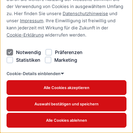
der Verwendung von Cookies in ausgewähltem Umfang
Aufenthaltserlaubnis zur
zu. Hier finden Sie unsere
Datenschutzhinweise
und
bedingten Zulassung zum
unser
Impressum
. Ihre Einwilligung ist freiwillig und
Studium oder zum
kann jederzeit mit Wirkung für die Zukunft in der
Teilzeitstudium beantragen
Cookie-Erklärung
widerrufen werden.
Online-Dienst
Notwendig
Präferenzen
Aufenthaltserlaubnis zur
Beschäftigung als Fachkraft
Statistiken
Marketing
mit akademischer
Ausbildung beantragen
Cookie-Details einblenden
Online-Dienst
Alle Cookies akzeptieren
Aufenthaltserlaubnis zur
betrieblichen Aus- und
Auswahl bestätigen und speichern
Weiterbildung verlängern
Online-Dienst
Alle Cookies ablehnen
Aufenthaltserlaubnis zur
betrieblichen Aus- und