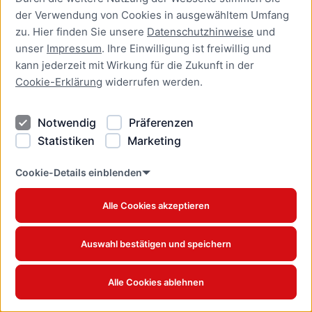
der Verwendung von Cookies in ausgewähltem Umfang
Aufenthaltserlaubnis zur
zu. Hier finden Sie unsere
Datenschutzhinweise
und
bedingten Zulassung zum
unser
Impressum
. Ihre Einwilligung ist freiwillig und
Studium oder zum
kann jederzeit mit Wirkung für die Zukunft in der
Teilzeitstudium beantragen
Cookie-Erklärung
widerrufen werden.
Online-Dienst
Notwendig
Präferenzen
Aufenthaltserlaubnis zur
Beschäftigung als Fachkraft
Statistiken
Marketing
mit akademischer
Ausbildung beantragen
Cookie-Details einblenden
Online-Dienst
Alle Cookies akzeptieren
Aufenthaltserlaubnis zur
betrieblichen Aus- und
Auswahl bestätigen und speichern
Weiterbildung verlängern
Online-Dienst
Alle Cookies ablehnen
Aufenthaltserlaubnis zur
betrieblichen Aus- und