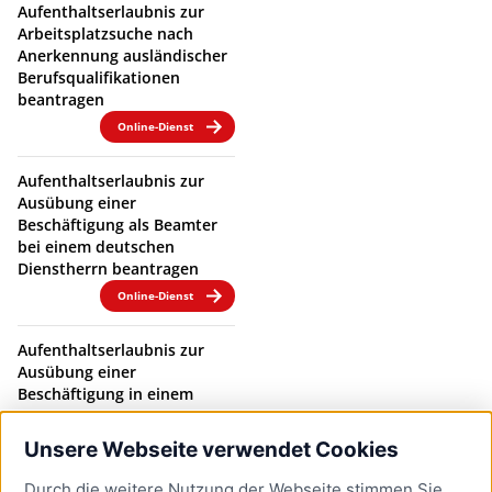
Aufenthaltserlaubnis zur
Arbeitsplatzsuche nach
Anerkennung ausländischer
Berufsqualifikationen
beantragen
Online-Dienst
Aufenthaltserlaubnis zur
Ausübung einer
Beschäftigung als Beamter
bei einem deutschen
Dienstherrn beantragen
Online-Dienst
Aufenthaltserlaubnis zur
Ausübung einer
Beschäftigung in einem
Beamtenverhältnis bei
einem deutschen
Unsere Webseite verwendet Cookies
Dienstherrn verlängern
Durch die weitere Nutzung der Webseite stimmen Sie
Online-Dienst