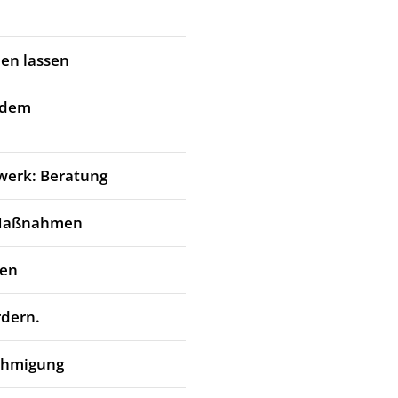
en lassen
 dem
werk: Beratung
 Maßnahmen
den
rdern.
ehmigung