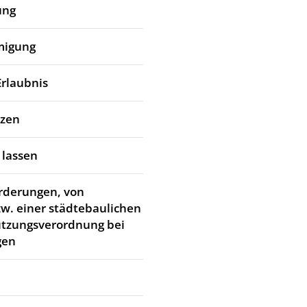
ung
migung
Erlaubnis
tzen
 lassen
rderungen, von
w. einer städtebaulichen
utzungsverordnung bei
gen