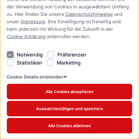
der Verwendung von Cookies in ausgewähltem Umfang
Aufenthaltserlaubnis zur
zu. Hier finden Sie unsere
Datenschutzhinweise
und
bedingten Zulassung zum
unser
Impressum
. Ihre Einwilligung ist freiwillig und
Studium oder zum
kann jederzeit mit Wirkung für die Zukunft in der
Teilzeitstudium beantragen
Cookie-Erklärung
widerrufen werden.
Online-Dienst
Notwendig
Präferenzen
Aufenthaltserlaubnis zur
Beschäftigung als Fachkraft
Statistiken
Marketing
mit akademischer
Ausbildung beantragen
Cookie-Details einblenden
Online-Dienst
Alle Cookies akzeptieren
Aufenthaltserlaubnis zur
betrieblichen Aus- und
Auswahl bestätigen und speichern
Weiterbildung verlängern
Online-Dienst
Alle Cookies ablehnen
Aufenthaltserlaubnis zur
betrieblichen Aus- und