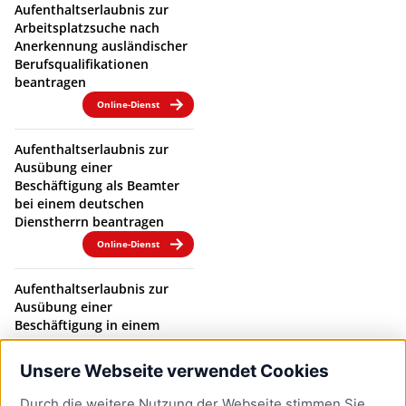
Aufenthaltserlaubnis zur
Arbeitsplatzsuche nach
Anerkennung ausländischer
Berufsqualifikationen
beantragen
Online-Dienst
Aufenthaltserlaubnis zur
Ausübung einer
Beschäftigung als Beamter
bei einem deutschen
Dienstherrn beantragen
Online-Dienst
Aufenthaltserlaubnis zur
Ausübung einer
Beschäftigung in einem
Beamtenverhältnis bei
einem deutschen
Unsere Webseite verwendet Cookies
Dienstherrn verlängern
Durch die weitere Nutzung der Webseite stimmen Sie
Online-Dienst