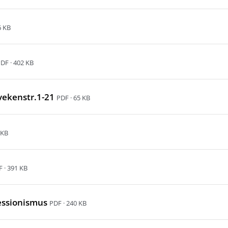
6 KB
DF · 402 KB
vekenstr.1-21
PDF · 65 KB
 KB
 · 391 KB
ressionismus
PDF · 240 KB