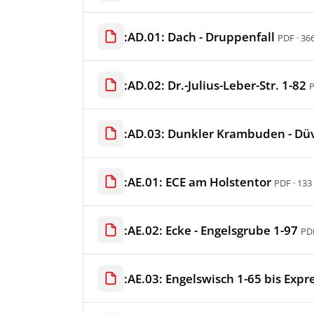
:AD.01: Dach - Druppenfall
PDF · 36
:AD.02: Dr.-Julius-Leber-Str. 1-82
P
:AD.03: Dunkler Krambuden - Dü
:AE.01: ECE am Holstentor
PDF · 133
:AE.02: Ecke - Engelsgrube 1-97
PDF
:AE.03: Engelswisch 1-65 bis Exp