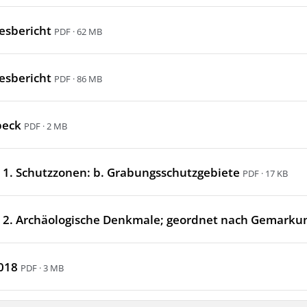
resbericht
PDF · 62 MB
resbericht
PDF · 86 MB
beck
PDF · 2 MB
 1. Schutzzonen: b. Grabungsschutzgebiete
PDF · 17 KB
 2. Archäologische Denkmale; geordnet nach Gemarkun
018
PDF · 3 MB