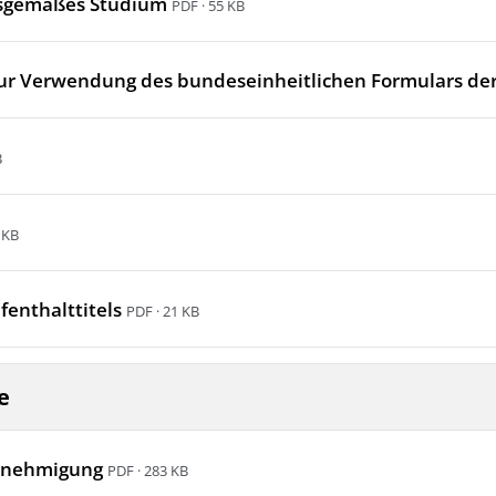
gsgemäßes Studium
PDF · 55 KB
ur Verwendung des bundeseinheitlichen Formulars der
B
 KB
fenthalttitels
PDF · 21 KB
e
Genehmigung
PDF · 283 KB