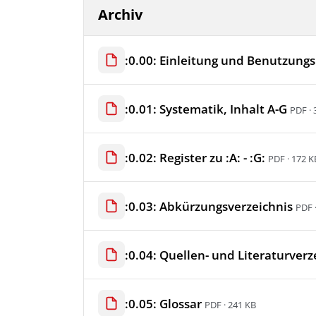
Archiv
:0.00: Einleitung und Benutzung
:0.01: Systematik, Inhalt A-G
PDF · 
:0.02: Register zu :A: - :G:
PDF · 172 K
:0.03: Abkürzungsverzeichnis
PDF 
:0.04: Quellen- und Literaturve
:0.05: Glossar
PDF · 241 KB