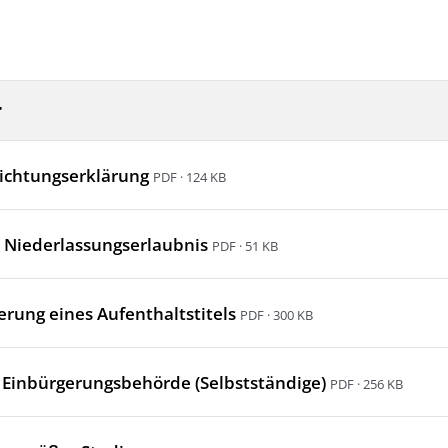
r
lichtungserklärung
PDF · 124 KB
r Niederlassungserlaubnis
PDF · 51 KB
erung eines Aufenthaltstitels
PDF · 300 KB
Einbürgerungsbehörde (Selbstständige)
PDF · 256 KB