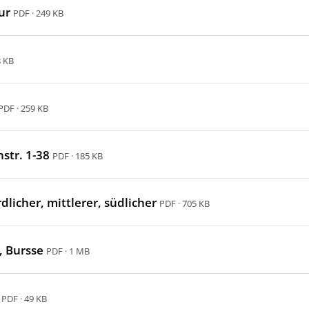
ur
PDF · 249 KB
8 KB
PDF · 259 KB
nstr. 1-38
PDF · 185 KB
ördlicher, mittlerer, südlicher
PDF · 705 KB
, Bursse
PDF · 1 MB
PDF · 49 KB