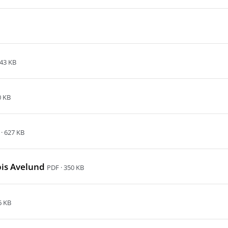
 43 KB
0 KB
· 627 KB
bis Avelund
PDF · 350 KB
6 KB