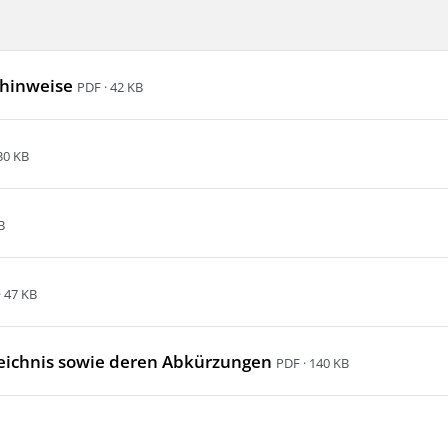
shinweise
PDF · 42 KB
30 KB
B
· 47 KB
rzeichnis sowie deren Abkürzungen
PDF · 140 KB